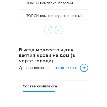
TORCH-комплекс, базовый
TORCH-комплекс, расширенный
TORCH-комплекс, скрининг
Активное долголетие
Выезд медсестры для
Аллергокомплекс «Пищевая
взятия крови на дом (в
аллергия» IgE (ImmunoCAP)
черте города)
(Яичный белок f1, Молоко f2,
+
Треска f3, Пшеница f4, Арахис
Срок выполнения -
Цена - 350 ₽
f13, Соя f14, Фундук f17,
Креветка f24, Персик f95)
Состав комплекса
Аллергокомплекс «Прогноз
эффективности АСИТ
Букоцветные деревья» IgE
(ImmunoCAP) (Береза
аллергокомпонент, t215 rBet v1