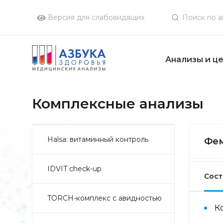
Версия для слабовидящих
Анализы и ц
Комплексные анализы
Halsa: витаминный контроль
Фем
IDVIT check-up
Сост
TORCH-комплекс с авидностью
К