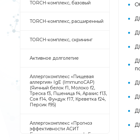
TORCH-комплекс, базовый
О
Д
TORCH-комплекс, расширенный
Д
TORCH-комплекс, скрининг
Д
Активное долголетие
Д
п
Аллергокомплекс «Пищевая
аллергия» IgE (ImmunoCAP)
Д
(Яичный белок f1, Молоко f2,
Треска f3, Пшеница f4, Арахис f13,
Д
Соя f14, Фундук f17, Креветка f24,
Персик f95)
Д
Аллергокомплекс «Прогноз
Д
эффективности АСИТ
Букоцветные деревья» IgE