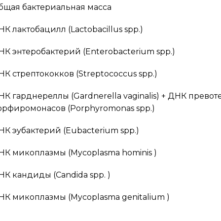
бщая бактериальная масса
НК лактобацилл (Lactobacillus spp.)
НК энтеробактерий (Enterobacterium spp.)
НК стрептококков (Streptococcus spp.)
НК гарднереллы (Gardnerella vaginalis) + ДНК превотел
орфиромонасов (Porphyromonas spp.)
НК эубактерий (Eubacterium spp.)
НК микоплазмы (Mycoplasma hominis )
НК кандиды (Candida spp. )
НК микоплазмы (Mycoplasma genitalium )