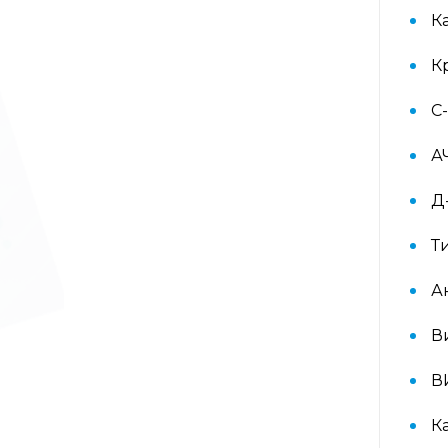
рините взрослые IgE
К
(ImmunoCAP) (основные
ингаляционные аллергены: кошка,
К
собака, клещ d1, тимофеевка,
береза, полынь; дополнительные
ингаляционные: курица, тополь)
С
А
Аллергокомплекс при астме/
рините дети 2 IgE (ImmunoCAP)
Д
(основные ингаляционные
аллергены: кошка, собака, клещ d1,
тимофеевка, береза, полынь;
Т
основные пищевые: яичный белок,
молоко)
А
Аллергокомплекс при астме/
В
рините дети IgE (ImmunoCAP)
(основные ингаляционные
В
аллергены: кошка, собака, клещ d1,
тимофеевка, береза, полынь;
основные пищевые: яичный белок,
К
молоко; дополнительные пищевые: