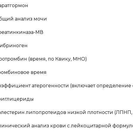
аратгормон
бщий анализ мочи
реатинкиназа-МВ
ибриноген
ротромбин (время, по Квику, МНО)
ромбиновое время
оэффициент атерогенности (включает определение 
риглицериды
олестерин липопротеидов низкой плотности (ЛПНП,
линический анализ крови с лейкоцитарной формулой