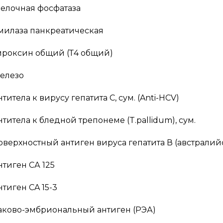
елочная фосфатаза
милаза панкреатическая
ироксин общий (Т4 общий)
елезо
титела к вирусу гепатита С, сум. (Anti-HCV)
нтитела к бледной трепонеме (T.pallidum), сум.
оверхностный антиген вируса гепатита В (австралий
нтиген СА 125
нтиген CA 15-3
аково-эмбриональный антиген (РЭА)