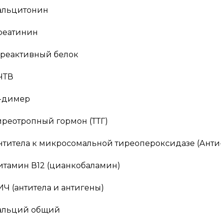
альцитонин
реатинин
-реактивный белок
ЧТВ
-димер
иреотропный гормон (ТТГ)
нтитела к микросомальной тиреопероксидазе (Анти
итамин В12 (цианкобаламин)
ИЧ (антитела и антигены)
альций общий