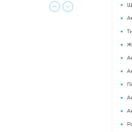
(ImmunoCAP) (Береза
Щ
аллергокомпонент, t215 rBet v1 PR-
10, Береза аллергокомпонент, t221
rBet v2, rBet v4)
А
Т
Аллергокомплекс «Прогноз
эффективности АСИТ: Злаковые
травы» IgE (ImmunoCAP)
Ж
(Тимофеевка луговая
аллергокомпонент, g213 rPhl p1,
Ан
rPhl p5b, Тимофеевка луговая,
аллергокомпонент, g214 rPhl p7,
rPhl p12)
А
П
Аллергокомплекс «Прогноз
эффективности АСИТ: Сорные
А
травы» IgE (ImmunoCAP)
(аллергокомпоненты: Амброзия
w230 nAmb a1, Полынь, w231 nArt
А
v1 и w233 nArt v3, Тимофеевка
луговая, g214 rPhl p7, rPhl p12)
Р