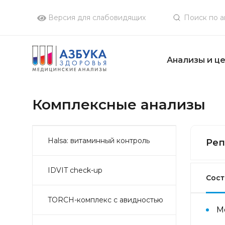
Версия для слабовидящих
Анализы и ц
Комплексные анализы
Halsa: витаминный контроль
Реп
IDVIT check-up
Сост
TORCH-комплекс с авидностью
М