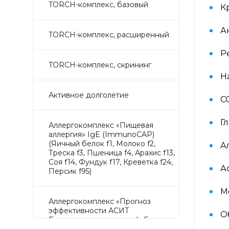
TORCH-комплекс, базовый
К
А
TORCH-комплекс, расширенный
Р
TORCH-комплекс, скрининг
На
Активное долголетие
С
Г
Аллергокомплекс «Пищевая
аллергия» IgE (ImmunoCAP)
(Яичный белок f1, Молоко f2,
А
Треска f3, Пшеница f4, Арахис f13,
Соя f14, Фундук f17, Креветка f24,
А
Персик f95)
М
Аллергокомплекс «Прогноз
эффективности АСИТ
О
Букоцветные деревья» IgE