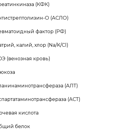
реатинкиназа (КФК)
нтистрептолизин-О (АСЛО)
евматоидный фактор (РФ)
трий, калий, хлор (Na/K/Cl)
ОЭ (венозная кровь)
люкоза
ланинаминотрансфераза (АЛТ)
спартатаминотрансфераза (АСТ)
очевая кислота
бщий белок