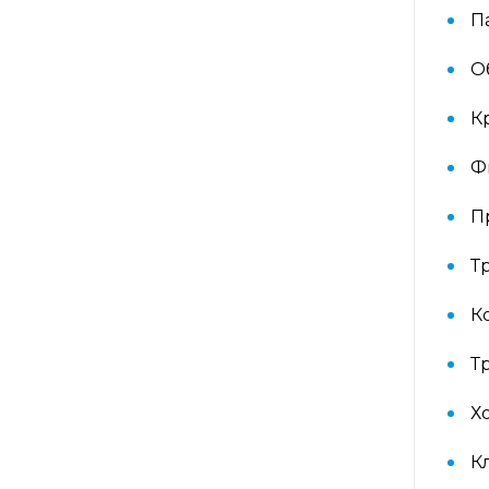
Аллергокомплекс перед
П
вакцинацией IgE (ImmunoCap)
(Дрожжи пекарские f45, Яйцо f245,
О
Триптаза)
К
Аллергокомплекс
предоперационный IgE
Ф
(ImmunoCap) (Триптаза, Желатин
коровий с74, Латекс k82,
П
Хлоргексидин с8)
Т
Аллергокомплекс при астме/
рините взрослые 2 IgE
К
(ImmunoCAP) (основные
ингаляционные аллергены: кошка,
собака, клещ d1, тимофеевка,
Т
береза, полынь; дополнительные
ингаляционные: амброзия,
Х
плесневый гриб)
К
Аллергокомплекс при астме/