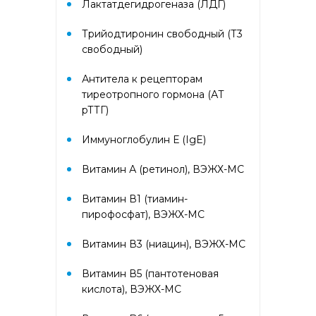
Лактатдегидрогеназа (ЛДГ)
PR-10, Береза
аллергокомпонент, t221 rBet v2,
rBet v4)
Трийодтиронин свободный (Т3
свободный)
Аллергокомплекс «Прогноз
Антитела к рецепторам
эффективности АСИТ: Злаковые
тиреотропного гормона (АТ
травы» IgE (ImmunoCAP)
(Тимофеевка луговая
рТТГ)
аллергокомпонент, g213 rPhl p1,
rPhl p5b, Тимофеевка луговая,
Иммуноглобулин Е (IgE)
аллергокомпонент, g214 rPhl p7,
rPhl p12)
Витамин А (ретинол), ВЭЖХ-МС
Аллергокомплекс «Прогноз
Витамин В1 (тиамин-
эффективности АСИТ: Сорные
пирофосфат), ВЭЖХ-МС
травы» IgE (ImmunoCAP)
(аллергокомпоненты: Амброзия
Витамин В3 (ниацин), ВЭЖХ-МС
w230 nAmb a1, Полынь, w231
nArt v1 и w233 nArt v3,
Тимофеевка луговая, g214 rPhl
Витамин В5 (пантотеновая
p7, rPhl p12)
кислота), ВЭЖХ-МС