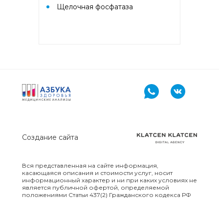
Щелочная фосфатаза
Биохимическое исследование
для НЭШ-Фибротест (включает
графический файл)
Биохимическое исследование
для СтеатоСкрин (включает
графический файл)
Биохимическое исследование
для ФиброТест (включает
графический файл)
Создание сайта
Близость без риска (для
мужчин, по анализу мочи)
Вся представленная на сайте информация,
касающаяся описания и стоимости услуг, носит
Будущая мама
информационный характер и ни при каких условиях не
является публичной офертой, определяемой
положениями Статьи 437(2) Гражданского кодекса РФ
Будущий папа