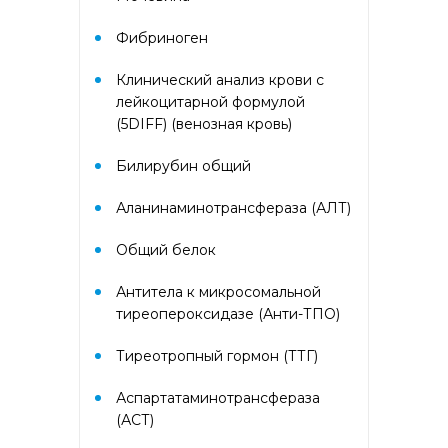
ингаляционные аллергены
кошка, собака, клещ d1;
Фибриноген
дополнительные
ингаляционные: клещ d2;
основные пищевые: яичный
Клинический анализ крови с
белок, молоко, треска, пшеница,
лейкоцитарной формулой
соя)
(5DIFF) (венозная кровь)
Билирубин общий
Андрофлор
Аланинаминотрансфераза (АЛТ)
Андрофлор скрин
Общий белок
Антифосфолипидный синдром
(АФС)
Антитела к микросомальной
тиреопероксидазе (Анти-ТПО)
Биохимический анализ крови
Тиреотропный гормон (ТТГ)
Биохимический анализ крови,
Аспартатаминотрансфераза
базовый
(АСТ)