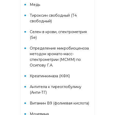
пищевые: арахис)
Медь
Тироксин свободный (Т4
Аллергокомплекс при экземе 2
IgE (ImmunoCAP) (основные
свободный)
ингаляционные аллергены:
кошка, собака, клещ d1;
Селен в крови, спектрометрия
основные пищевые: яичный
(Se)
белок, молоко, треска, пшеница,
соя; дополнительные пищевые:
какао, яичный желток)
Определение микробиоценоза
методом хромато-масс-
спектрометрии (МСММ) по
Аллергокомплекс при экземе 3
Осипову Г.А.
IgE (ImmunoCAP) (основные
ингаляционные аллергены:
кошка, собака, клещ d1;
Креатинкиназа (КФК)
основные пищевые: яичный
белок, молоко, треска, пшеница,
Антитела к тиреоглобулину
соя; дополнительные пищевые:
(Анти-ТГ)
арахис, креветка)
Витамин В9 (фолиевая кислота)
Аллергокомплекс при экземе
IgE (ImmunoCAP) (основные
Мочевина