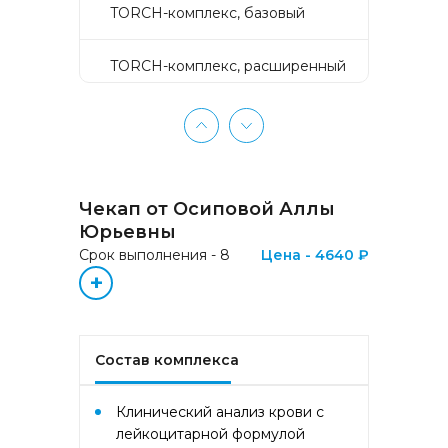
TORCH-комплекс, базовый
TORCH-комплекс, расширенный
TORCH-комплекс, скрининг
Активное долголетие
Чекап от Осиповой Аллы
Аллергокомплекс «Пищевая
Юрьевны
аллергия» IgE (ImmunoCAP)
Срок выполнения - 8
Цена - 4640 ₽
(Яичный белок f1, Молоко f2,
+
Треска f3, Пшеница f4, Арахис
f13, Соя f14, Фундук f17,
Креветка f24, Персик f95)
Состав комплекса
Аллергокомплекс «Прогноз
эффективности АСИТ
Букоцветные деревья» IgE
Клинический анализ крови с
(ImmunoCAP) (Береза
лейкоцитарной формулой
аллергокомпонент, t215 rBet v1