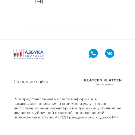
(Fe)
Аллергокомплекс перед
вакцинацией IgE (ImmunoCap)
(Дрожжи пекарские f45, Яйцо
f245, Триптаза)
Аллергокомплекс
предоперационный IgE
(ImmunoCap) (Триптаза,
Желатин коровий с74, Латекс
k82, Хлоргексидин с8)
Аллергокомплекс при астме/
рините взрослые 2 IgE
Создание сайта
(ImmunoCAP) (основные
ингаляционные аллергены:
кошка, собака, клещ d1,
Вся представленная на сайте информация,
тимофеевка, береза, полынь;
касающаяся описания и стоимости услуг, носит
дополнительные
информационный характер и ни при каких условиях не
ингаляционные: амброзия,
является публичной офертой, определяемой
плесневый гриб)
положениями Статьи 437(2) Гражданского кодекса РФ
Аллергокомплекс при астме/