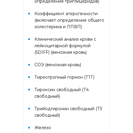
определение триглицеридов)
Аллергокомплекс перед
вакцинацией IgE (ImmunoCap)
(Дрожжи пекарские f45, Яйцо
Коэффициент атерогенности
f245, Триптаза)
(включает определение общего
холестерина и ЛПВП)
Аллергокомплекс
Клинический анализ крови с
предоперационный IgE
(ImmunoCap) (Триптаза,
лейкоцитарной формулой
Желатин коровий с74, Латекс
(5DIFF) (венозная кровь)
k82, Хлоргексидин с8)
СОЭ (венозная кровь)
Аллергокомплекс при астме/
рините взрослые 2 IgE
Тиреотропный гормон (ТТГ)
(ImmunoCAP) (основные
ингаляционные аллергены:
Тироксин свободный (Т4
кошка, собака, клещ d1,
свободный)
тимофеевка, береза, полынь;
дополнительные
Трийодтиронин свободный (Т3
ингаляционные: амброзия,
плесневый гриб)
свободный)
Железо
Аллергокомплекс при астме/