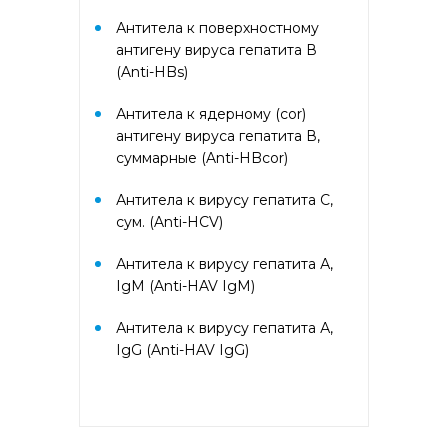
PR-10, Береза
аллергокомпонент, t221 rBet v2,
Антитела к поверхностному
rBet v4)
антигену вируса гепатита В
(Anti-HBs)
Аллергокомплекс «Прогноз
Антитела к ядерному (cor)
эффективности АСИТ: Злаковые
травы» IgE (ImmunoCAP)
антигену вируса гепатита В,
(Тимофеевка луговая
суммарные (Anti-HBcor)
аллергокомпонент, g213 rPhl p1,
rPhl p5b, Тимофеевка луговая,
Антитела к вирусу гепатита С,
аллергокомпонент, g214 rPhl p7,
сум. (Anti-HCV)
rPhl p12)
Антитела к вирусу гепатита А,
Аллергокомплекс «Прогноз
IgM (Anti-HAV IgM)
эффективности АСИТ: Сорные
травы» IgE (ImmunoCAP)
Антитела к вирусу гепатита А,
(аллергокомпоненты: Амброзия
w230 nAmb a1, Полынь, w231
IgG (Anti-HAV IgG)
nArt v1 и w233 nArt v3,
Тимофеевка луговая, g214 rPhl
p7, rPhl p12)