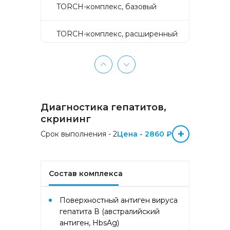
TORCH-комплекс, базовый
TORCH-комплекс, расширенный
TORCH-комплекс, скрининг
Активное долголетие
Диагностика гепатитов,
Аллергокомплекс «Пищевая
скрининг
аллергия» IgE (ImmunoCAP)
+
Срок выполнения - 2
(Яичный белок f1, Молоко f2,
Цена - 2860 ₽
Треска f3, Пшеница f4, Арахис
f13, Соя f14, Фундук f17,
Креветка f24, Персик f95)
Состав комплекса
Аллергокомплекс «Прогноз
эффективности АСИТ
Поверхностный антиген вируса
Букоцветные деревья» IgE
гепатита В (австралийский
(ImmunoCAP) (Береза
антиген, HbsAg)
аллергокомпонент, t215 rBet v1