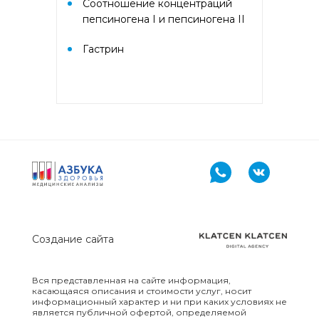
Соотношение концентраций
PR-10, Береза
пепсиногена I и пепсиногена II
аллергокомпонент, t221 rBet v2,
rBet v4)
Гастрин
Аллергокомплекс «Прогноз
эффективности АСИТ: Злаковые
травы» IgE (ImmunoCAP)
(Тимофеевка луговая
аллергокомпонент, g213 rPhl p1,
rPhl p5b, Тимофеевка луговая,
аллергокомпонент, g214 rPhl p7,
rPhl p12)
Аллергокомплекс «Прогноз
эффективности АСИТ: Сорные
травы» IgE (ImmunoCAP)
(аллергокомпоненты: Амброзия
Создание сайта
w230 nAmb a1, Полынь, w231
nArt v1 и w233 nArt v3,
Тимофеевка луговая, g214 rPhl
Вся представленная на сайте информация,
p7, rPhl p12)
касающаяся описания и стоимости услуг, носит
информационный характер и ни при каких условиях не
является публичной офертой, определяемой