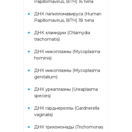
Papillomavirus, ВПЧ) 16 типа
PR-10, Береза
аллергокомпонент, t221 rBet v2,
rBet v4)
ДНК папилломавируса (Human
Papillomavirus, ВПЧ) 18 типа
Аллергокомплекс «Прогноз
ДНК хламидии (Chlamydia
эффективности АСИТ: Злаковые
trachomatis)
травы» IgE (ImmunoCAP)
(Тимофеевка луговая
аллергокомпонент, g213 rPhl p1,
ДНК микоплазмы (Mycoplasma
rPhl p5b, Тимофеевка луговая,
hominis)
аллергокомпонент, g214 rPhl p7,
rPhl p12)
ДНК микоплазмы (Mycoplasma
genitalium)
Аллергокомплекс «Прогноз
эффективности АСИТ: Сорные
ДНК уреаплазмы (Ureaplasma
травы» IgE (ImmunoCAP)
species)
(аллергокомпоненты: Амброзия
w230 nAmb a1, Полынь, w231
ДНК гарднереллы (Gardnerella
nArt v1 и w233 nArt v3,
Тимофеевка луговая, g214 rPhl
vaginalis)
p7, rPhl p12)
ДНК трихомонады (Trichomonas