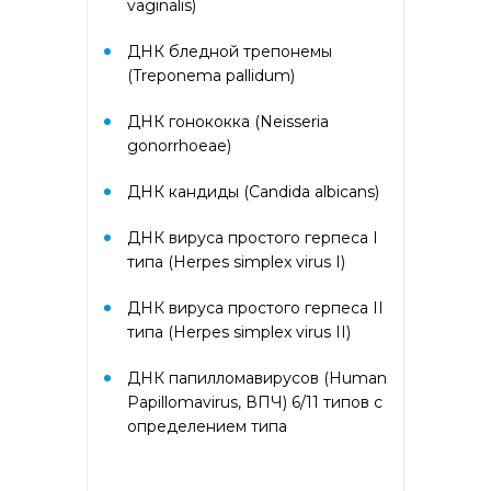
vaginalis)
Аллергокомплекс перед
вакцинацией IgE (ImmunoCap)
(Дрожжи пекарские f45, Яйцо
ДНК бледной трепонемы
f245, Триптаза)
(Treponema pallidum)
ДНК гонококка (Neisseria
Аллергокомплекс
gonorrhoeae)
предоперационный IgE
(ImmunoCap) (Триптаза,
Желатин коровий с74, Латекс
ДНК кандиды (Candida albicans)
k82, Хлоргексидин с8)
ДНК вируса простого герпеса I
типа (Herpes simplex virus I)
Аллергокомплекс при астме/
рините взрослые 2 IgE
(ImmunoCAP) (основные
ДНК вируса простого герпеса II
ингаляционные аллергены:
типа (Herpes simplex virus II)
кошка, собака, клещ d1,
тимофеевка, береза, полынь;
ДНК папилломавирусов (Human
дополнительные
ингаляционные: амброзия,
Papillomavirus, ВПЧ) 6/11 типов с
плесневый гриб)
определением типа
Аллергокомплекс при астме/