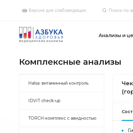
Версия для слабовидящих
Анализы и ц
Комплексные анализы
Чек
Halsa: витаминный контроль
(го
IDVIT check-up
Сост
TORCH-комплекс с авидностью
Г