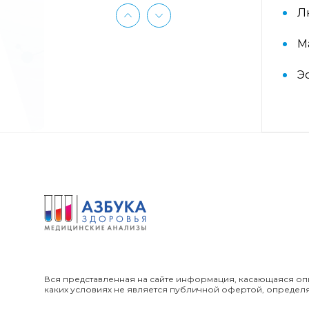
(ImmunoCAP) (Береза
аллергокомпонент, t215 rBet v1 PR-
Л
10, Береза аллергокомпонент, t221
rBet v2, rBet v4)
М
Э
Аллергокомплекс «Прогноз
эффективности АСИТ: Злаковые
травы» IgE (ImmunoCAP)
(Тимофеевка луговая
аллергокомпонент, g213 rPhl p1,
rPhl p5b, Тимофеевка луговая,
аллергокомпонент, g214 rPhl p7,
rPhl p12)
Аллергокомплекс «Прогноз
эффективности АСИТ: Сорные
травы» IgE (ImmunoCAP)
(аллергокомпоненты: Амброзия
w230 nAmb a1, Полынь, w231 nArt
v1 и w233 nArt v3, Тимофеевка
Вся представленная на сайте информация, касающаяся опи
луговая, g214 rPhl p7, rPhl p12)
каких условиях не является публичной офертой, определ