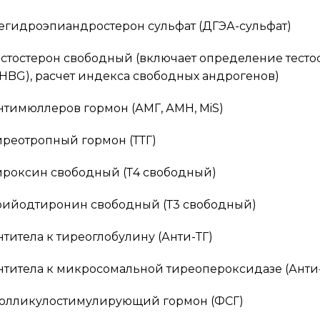
егидроэпиандростерон сульфат (ДГЭА-сульфат)
естостерон свободный (включает определение тестос
SHBG), расчет индекса свободных андрогенов)
нтимюллеров гормон (АМГ, АМН, MiS)
иреотропный гормон (ТТГ)
ироксин свободный (Т4 свободный)
рийодтиронин свободный (Т3 свободный)
нтитела к тиреоглобулину (Анти-ТГ)
нтитела к микросомальной тиреопероксидазе (Анти
олликулостимулирующий гормон (ФСГ)