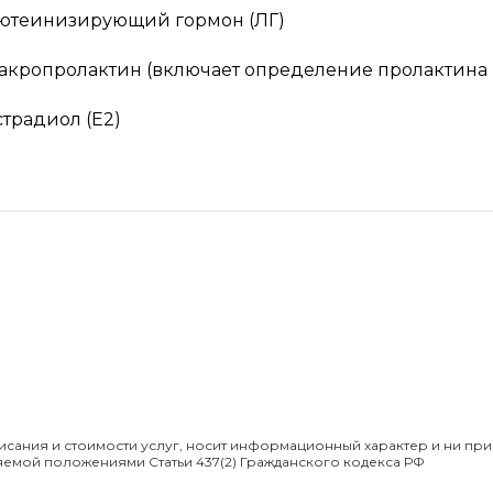
ютеинизирующий гормон (ЛГ)
акропролактин (включает определение пролактина 
страдиол (Е2)
сания и стоимости услуг, носит информационный характер и ни при
яемой положениями Статьи 437(2) Гражданского кодекса РФ