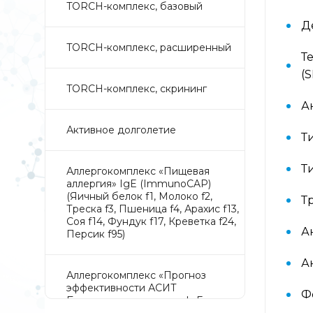
TORCH-комплекс, базовый
Д
TORCH-комплекс, расширенный
Т
(
TORCH-комплекс, скрининг
А
Активное долголетие
Т
Т
Аллергокомплекс «Пищевая
аллергия» IgE (ImmunoCAP)
(Яичный белок f1, Молоко f2,
Т
Треска f3, Пшеница f4, Арахис f13,
Соя f14, Фундук f17, Креветка f24,
А
Персик f95)
А
Аллергокомплекс «Прогноз
эффективности АСИТ
Ф
Букоцветные деревья» IgE