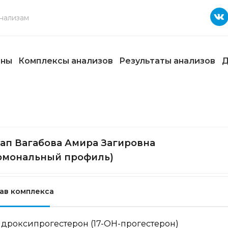
ены
Комплексы анализов
Результаты анализов
Д
ап Вагабова Амира Загировна
рмональный профиль)
ав комплекса
идроксипрогестерон (17-OH-прогестерон)