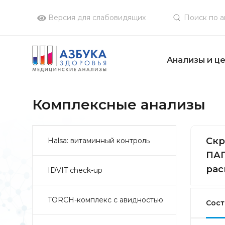
Версия для слабовидящих
Анализы и ц
Комплексные анализы
Скр
Halsa: витаминный контроль
ПАП
рас
IDVIT check-up
TORCH-комплекс с авидностью
Сост