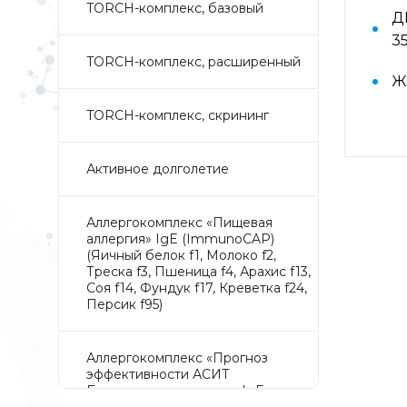
TORCH-комплекс, базовый
ДН
35
TORCH-комплекс, расширенный
Ж
TORCH-комплекс, скрининг
Активное долголетие
Аллергокомплекс «Пищевая
аллергия» IgE (ImmunoCAP)
(Яичный белок f1, Молоко f2,
Треска f3, Пшеница f4, Арахис f13,
Соя f14, Фундук f17, Креветка f24,
Персик f95)
Аллергокомплекс «Прогноз
эффективности АСИТ
Букоцветные деревья» IgE