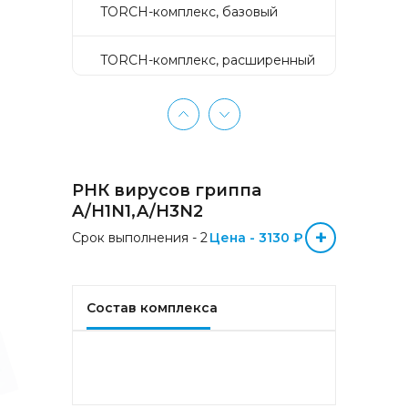
TORCH-комплекс, базовый
TORCH-комплекс, расширенный
TORCH-комплекс, скрининг
Активное долголетие
РНК вирусов гриппа
Аллергокомплекс «Пищевая
A/H1N1,A/H3N2
аллергия» IgE (ImmunoCAP)
+
Срок выполнения - 2
(Яичный белок f1, Молоко f2,
Цена - 3130 ₽
Треска f3, Пшеница f4, Арахис
f13, Соя f14, Фундук f17,
Креветка f24, Персик f95)
Состав комплекса
Аллергокомплекс «Прогноз
эффективности АСИТ
Букоцветные деревья» IgE
(ImmunoCAP) (Береза
аллергокомпонент, t215 rBet v1