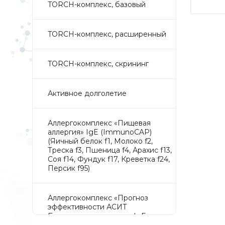
TORCH-комплекс, базовый
TORCH-комплекс, расширенный
TORCH-комплекс, скрининг
Активное долголетие
Аллергокомплекс «Пищевая
аллергия» IgE (ImmunoCAP)
(Яичный белок f1, Молоко f2,
Треска f3, Пшеница f4, Арахис f13,
Соя f14, Фундук f17, Креветка f24,
Персик f95)
Аллергокомплекс «Прогноз
эффективности АСИТ
Букоцветные деревья» IgE