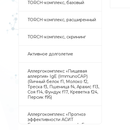
TORCH-комплекс, базовый
TORCH-комплекс, расширенный
TORCH-комплекс, скрининг
Активное долголетие
Аллергокомплекс «Пищевая
аллергия» IgE (ImmunoCAP)
(Яичный белок f1, Молоко f2,
Треска f3, Пшеница f4, Арахис f13,
Соя f14, Фундук f17, Креветка f24,
Персик f95)
Аллергокомплекс «Прогноз
эффективности АСИТ
Букоцветные деревья» IgE