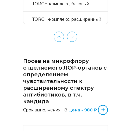
TORCH-комплекс, базовый
TORCH-комплекс, расширенный
TORCH-комплекс, скрининг
Активное долголетие
Посев на микрофлору
Аллергокомплекс «Пищевая
отделяемого ЛОР-органов с
аллергия» IgE (ImmunoCAP)
определением
(Яичный белок f1, Молоко f2,
чувствительности к
Треска f3, Пшеница f4, Арахис
f13, Соя f14, Фундук f17,
расширенному спектру
Креветка f24, Персик f95)
антибиотиков, в т.ч.
кандида
Аллергокомплекс «Прогноз
+
Срок выполнения - 8
Цена - 980 ₽
эффективности АСИТ
Букоцветные деревья» IgE
(ImmunoCAP) (Береза
аллергокомпонент, t215 rBet v1