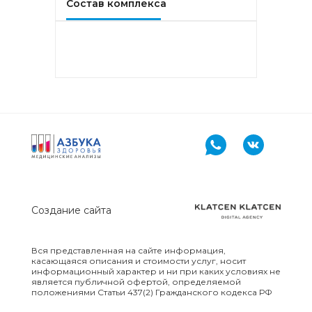
Состав комплекса
PR-10, Береза
аллергокомпонент, t221 rBet v2,
rBet v4)
Аллергокомплекс «Прогноз
эффективности АСИТ: Злаковые
травы» IgE (ImmunoCAP)
(Тимофеевка луговая
аллергокомпонент, g213 rPhl p1,
rPhl p5b, Тимофеевка луговая,
аллергокомпонент, g214 rPhl p7,
rPhl p12)
Аллергокомплекс «Прогноз
эффективности АСИТ: Сорные
Создание сайта
травы» IgE (ImmunoCAP)
(аллергокомпоненты: Амброзия
w230 nAmb a1, Полынь, w231
Вся представленная на сайте информация,
nArt v1 и w233 nArt v3,
касающаяся описания и стоимости услуг, носит
Тимофеевка луговая, g214 rPhl
информационный характер и ни при каких условиях не
p7, rPhl p12)
является публичной офертой, определяемой
положениями Статьи 437(2) Гражданского кодекса РФ