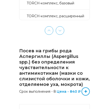
TORCH-комплекс, базовый
TORCH-комплекс, расширенный
TORCH-комплекс, скрининг
Активное долголетие
Посев на грибы рода
Аллергокомплекс «Пищевая
Аспергиллы (Aspergillus
аллергия» IgE (ImmunoCAP)
spp.) без определения
(Яичный белок f1, Молоко f2,
чувствительности к
Треска f3, Пшеница f4, Арахис
f13, Соя f14, Фундук f17,
антимикотикам (мазки со
Креветка f24, Персик f95)
слизистой оболочки и кожи,
отделяемое уха, мокрота)
Аллергокомплекс «Прогноз
+
Срок выполнения - 8
Цена - 840 ₽
эффективности АСИТ
Букоцветные деревья» IgE
(ImmunoCAP) (Береза
аллергокомпонент, t215 rBet v1