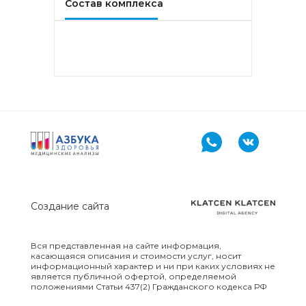
Состав комплекса
PR-10, Береза
аллергокомпонент, t221 rBet v2,
rBet v4)
Аллергокомплекс «Прогноз
эффективности АСИТ: Злаковые
травы» IgE (ImmunoCAP)
(Тимофеевка луговая
аллергокомпонент, g213 rPhl p1,
rPhl p5b, Тимофеевка луговая,
аллергокомпонент, g214 rPhl p7,
rPhl p12)
Аллергокомплекс «Прогноз
эффективности АСИТ: Сорные
Создание сайта
травы» IgE (ImmunoCAP)
(аллергокомпоненты: Амброзия
w230 nAmb a1, Полынь, w231
Вся представленная на сайте информация,
nArt v1 и w233 nArt v3,
касающаяся описания и стоимости услуг, носит
Тимофеевка луговая, g214 rPhl
информационный характер и ни при каких условиях не
p7, rPhl p12)
является публичной офертой, определяемой
положениями Статьи 437(2) Гражданского кодекса РФ