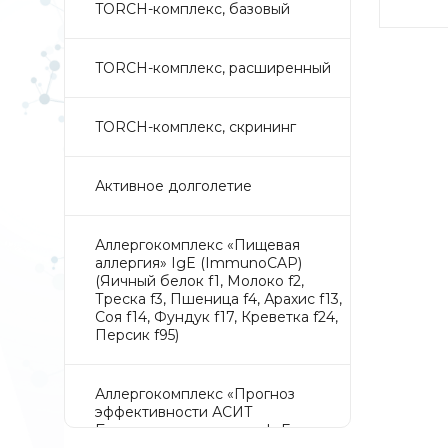
TORCH-комплекс, базовый
TORCH-комплекс, расширенный
TORCH-комплекс, скрининг
Активное долголетие
Аллергокомплекс «Пищевая
аллергия» IgE (ImmunoCAP)
(Яичный белок f1, Молоко f2,
Треска f3, Пшеница f4, Арахис f13,
Соя f14, Фундук f17, Креветка f24,
Персик f95)
Аллергокомплекс «Прогноз
эффективности АСИТ
Букоцветные деревья» IgE