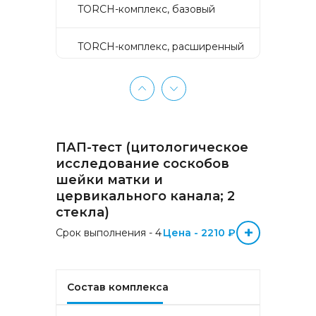
TORCH-комплекс, базовый
TORCH-комплекс, расширенный
TORCH-комплекс, скрининг
Активное долголетие
ПАП-тест (цитологическое
Аллергокомплекс «Пищевая
исследование соскобов
аллергия» IgE (ImmunoCAP)
шейки матки и
(Яичный белок f1, Молоко f2,
цервикального канала; 2
Треска f3, Пшеница f4, Арахис
f13, Соя f14, Фундук f17,
стекла)
Креветка f24, Персик f95)
+
Срок выполнения - 4
Цена - 2210 ₽
Аллергокомплекс «Прогноз
эффективности АСИТ
Букоцветные деревья» IgE
Состав комплекса
(ImmunoCAP) (Береза
аллергокомпонент, t215 rBet v1