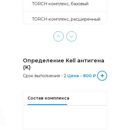
TORCH-комплекс, базовый
TORCH-комплекс, расширенный
TORCH-комплекс, скрининг
Активное долголетие
Определение Kell антигена
Аллергокомплекс «Пищевая
(K)
аллергия» IgE (ImmunoCAP)
+
Срок выполнения - 2
(Яичный белок f1, Молоко f2,
Цена - 800 ₽
Треска f3, Пшеница f4, Арахис
f13, Соя f14, Фундук f17,
Креветка f24, Персик f95)
Состав комплекса
Аллергокомплекс «Прогноз
эффективности АСИТ
Букоцветные деревья» IgE
(ImmunoCAP) (Береза
аллергокомпонент, t215 rBet v1