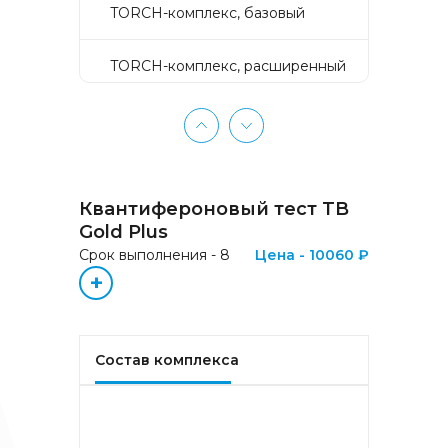
TORCH-комплекс, базовый
TORCH-комплекс, расширенный
TORCH-комплекс, скрининг
Активное долголетие
Квантифероновый тест TB
Аллергокомплекс «Пищевая
Gold Plus
аллергия» IgE (ImmunoCAP)
Срок выполнения - 8
Цена - 10060 ₽
(Яичный белок f1, Молоко f2,
+
Треска f3, Пшеница f4, Арахис
f13, Соя f14, Фундук f17,
Креветка f24, Персик f95)
Состав комплекса
Аллергокомплекс «Прогноз
эффективности АСИТ
Букоцветные деревья» IgE
(ImmunoCAP) (Береза
аллергокомпонент, t215 rBet v1