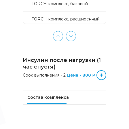
TORCH-комплекс, базовый
TORCH-комплекс, расширенный
TORCH-комплекс, скрининг
Активное долголетие
Инсулин после нагрузки (1
Аллергокомплекс «Пищевая
час спустя)
аллергия» IgE (ImmunoCAP)
+
Срок выполнения - 2
(Яичный белок f1, Молоко f2,
Цена - 800 ₽
Треска f3, Пшеница f4, Арахис
f13, Соя f14, Фундук f17,
Креветка f24, Персик f95)
Состав комплекса
Аллергокомплекс «Прогноз
эффективности АСИТ
Букоцветные деревья» IgE
(ImmunoCAP) (Береза
аллергокомпонент, t215 rBet v1