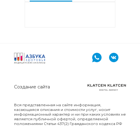
PR-10, Береза
аллергокомпонент, t221 rBet v2,
rBet v4)
Аллергокомплекс «Прогноз
эффективности АСИТ: Злаковые
травы» IgE (ImmunoCAP)
(Тимофеевка луговая
аллергокомпонент, g213 rPhl p1,
rPhl p5b, Тимофеевка луговая,
аллергокомпонент, g214 rPhl p7,
rPhl p12)
Создание сайта
Аллергокомплекс «Прогноз
эффективности АСИТ: Сорные
травы» IgE (ImmunoCAP)
(аллергокомпоненты: Амброзия
Вся представленная на сайте информация,
w230 nAmb a1, Полынь, w231
касающаяся описания и стоимости услуг, носит
информационный характер и ни при каких условиях не
nArt v1 и w233 nArt v3,
является публичной офертой, определяемой
Тимофеевка луговая, g214 rPhl
положениями Статьи 437(2) Гражданского кодекса РФ
p7, rPhl p12)