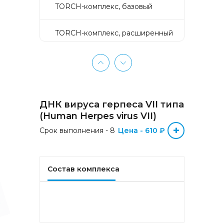
TORCH-комплекс, базовый
TORCH-комплекс, расширенный
TORCH-комплекс, скрининг
Активное долголетие
ДНК вируса герпеса VII типа
Аллергокомплекс «Пищевая
(Human Herpes virus VII)
аллергия» IgE (ImmunoCAP)
+
Срок выполнения - 8
(Яичный белок f1, Молоко f2,
Цена - 610 ₽
Треска f3, Пшеница f4, Арахис
f13, Соя f14, Фундук f17,
Креветка f24, Персик f95)
Состав комплекса
Аллергокомплекс «Прогноз
эффективности АСИТ
Букоцветные деревья» IgE
(ImmunoCAP) (Береза
аллергокомпонент, t215 rBet v1