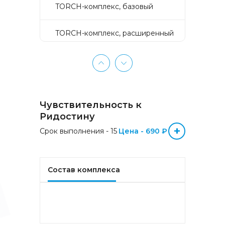
TORCH-комплекс, базовый
TORCH-комплекс, расширенный
TORCH-комплекс, скрининг
Активное долголетие
Чувствительность к
Аллергокомплекс «Пищевая
Ридостину
аллергия» IgE (ImmunoCAP)
+
Срок выполнения - 15
(Яичный белок f1, Молоко f2,
Цена - 690 ₽
Треска f3, Пшеница f4, Арахис
f13, Соя f14, Фундук f17,
Креветка f24, Персик f95)
Состав комплекса
Аллергокомплекс «Прогноз
эффективности АСИТ
Букоцветные деревья» IgE
(ImmunoCAP) (Береза
аллергокомпонент, t215 rBet v1