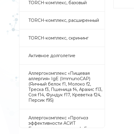
TORCH-комплекс, базовый
TORCH-комплекс, расширенный
TORCH-комплекс, скрининг
Активное долголетие
Аллергокомплекс «Пищевая
аллергия» IgE (ImmunoCAP)
(Яичный белок f1, Молоко f2,
Треска f3, Пшеница f4, Арахис f13,
Соя f14, Фундук f17, Креветка f24,
Персик f95)
Аллергокомплекс «Прогноз
эффективности АСИТ
Букоцветные деревья» IgE