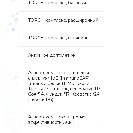
TORCH-комплекс, базовый
TORCH-комплекс, расширенный
TORCH-комплекс, скрининг
Активное долголетие
Аллергокомплекс «Пищевая
аллергия» IgE (ImmunoCAP)
(Яичный белок f1, Молоко f2,
Треска f3, Пшеница f4, Арахис f13,
Соя f14, Фундук f17, Креветка f24,
Персик f95)
Аллергокомплекс «Прогноз
эффективности АСИТ
Букоцветные деревья» IgE