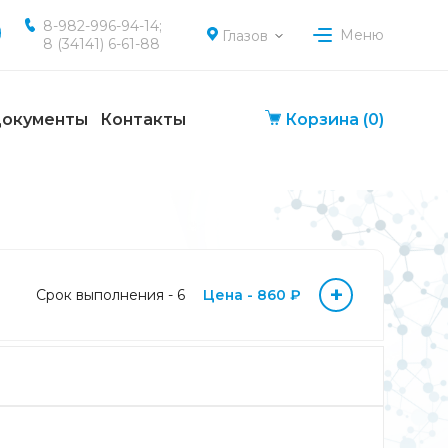
8-982-996-94-14;
Меню
Глазов
8 (34141) 6-61-88
окументы
Контакты
Корзина
(0)
-
+
Срок выполнения - 6
Цена - 860 ₽