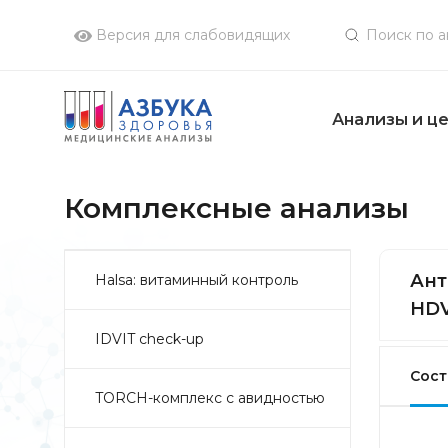
Версия для слабовидящих
Анализы и ц
Комплексные анализы
Ант
Halsa: витаминный контроль
HDV
IDVIT check-up
Сост
TORCH-комплекс с авидностью