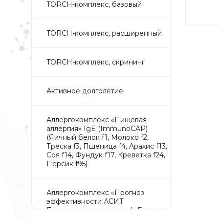
TORCH-комплекс, базовый
TORCH-комплекс, расширенный
TORCH-комплекс, скрининг
Активное долголетие
Аллергокомплекс «Пищевая
аллергия» IgE (ImmunoCAP)
(Яичный белок f1, Молоко f2,
Треска f3, Пшеница f4, Арахис f13,
Соя f14, Фундук f17, Креветка f24,
Персик f95)
Аллергокомплекс «Прогноз
эффективности АСИТ
Букоцветные деревья» IgE