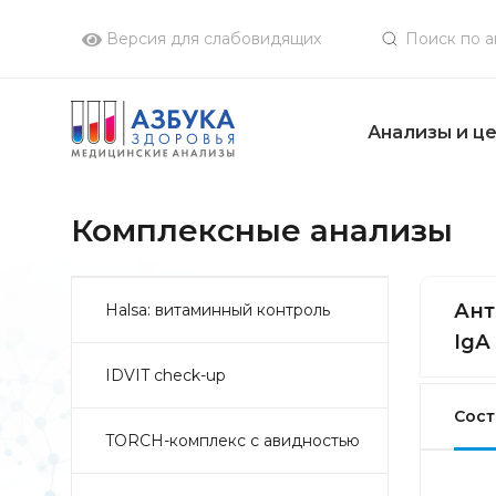
Версия для слабовидящих
Анализы и ц
Комплексные анализы
Ант
Halsa: витаминный контроль
IgА
IDVIT check-up
Сост
TORCH-комплекс с авидностью