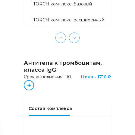
TORCH-комплекс, базовый
TORCH-комплекс, расширенный
TORCH-комплекс, скрининг
Активное долголетие
Антитела к тромбоцитам,
Аллергокомплекс «Пищевая
класса IgG
аллергия» IgE (ImmunoCAP)
Срок выполнения - 10
Цена - 1710 ₽
(Яичный белок f1, Молоко f2,
+
Треска f3, Пшеница f4, Арахис
f13, Соя f14, Фундук f17,
Креветка f24, Персик f95)
Состав комплекса
Аллергокомплекс «Прогноз
эффективности АСИТ
Букоцветные деревья» IgE
(ImmunoCAP) (Береза
аллергокомпонент, t215 rBet v1