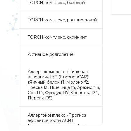
TORCH-комплекс, базовый
TORCH-комплекс, расширенный
TORCH-комплекс, скрининг
Активное долголетие
Аллергокомплекс «Пищевая
аллергия» IgE (ImmunoCAP)
(Яичный белок f1, Молоко f2,
Треска f3, Пшеница f4, Арахис f13,
Соя f14, Фундук f17, Креветка f24,
Персик f95)
Аллергокомплекс «Прогноз
эффективности АСИТ
Букоцветные деревья» IgE