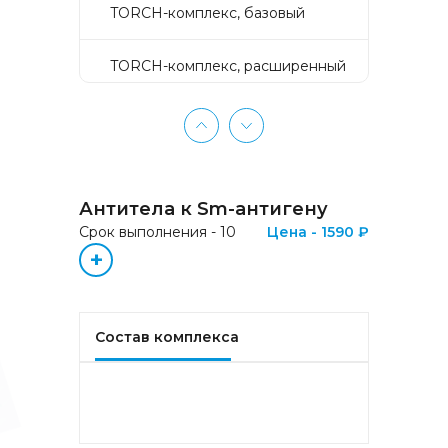
TORCH-комплекс, базовый
TORCH-комплекс, расширенный
TORCH-комплекс, скрининг
Активное долголетие
Антитела к Sm-антигену
Аллергокомплекс «Пищевая
Срок выполнения - 10
Цена - 1590 ₽
аллергия» IgE (ImmunoCAP)
+
(Яичный белок f1, Молоко f2,
Треска f3, Пшеница f4, Арахис
f13, Соя f14, Фундук f17,
Креветка f24, Персик f95)
Состав комплекса
Аллергокомплекс «Прогноз
эффективности АСИТ
Букоцветные деревья» IgE
(ImmunoCAP) (Береза
аллергокомпонент, t215 rBet v1