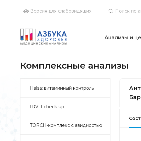
Версия для слабовидящих
Анализы и ц
Комплексные анализы
Ант
Halsa: витаминный контроль
Барр
IDVIT check-up
Сост
TORCH-комплекс с авидностью