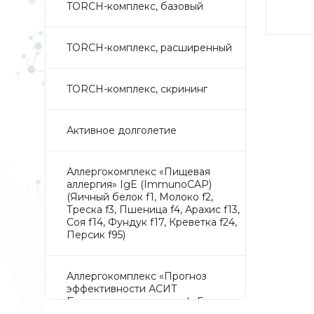
TORCH-комплекс, базовый
TORCH-комплекс, расширенный
TORCH-комплекс, скрининг
Активное долголетие
Аллергокомплекс «Пищевая
аллергия» IgE (ImmunoCAP)
(Яичный белок f1, Молоко f2,
Треска f3, Пшеница f4, Арахис f13,
Соя f14, Фундук f17, Креветка f24,
Персик f95)
Аллергокомплекс «Прогноз
эффективности АСИТ
Букоцветные деревья» IgE