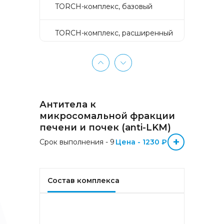
TORCH-комплекс, базовый
TORCH-комплекс, расширенный
TORCH-комплекс, скрининг
Активное долголетие
Антитела к
Аллергокомплекс «Пищевая
микросомальной фракции
аллергия» IgE (ImmunoCAP)
печени и почек (anti-LKM)
(Яичный белок f1, Молоко f2,
+
Треска f3, Пшеница f4, Арахис
Срок выполнения - 9
Цена - 1230 ₽
f13, Соя f14, Фундук f17,
Креветка f24, Персик f95)
Состав комплекса
Аллергокомплекс «Прогноз
эффективности АСИТ
Букоцветные деревья» IgE
(ImmunoCAP) (Береза
аллергокомпонент, t215 rBet v1