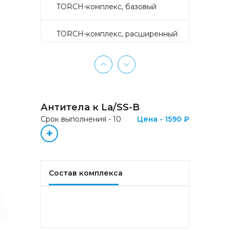
TORCH-комплекс, базовый
TORCH-комплекс, расширенный
TORCH-комплекс, скрининг
Активное долголетие
Антитела к La/SS-B
Аллергокомплекс «Пищевая
Срок выполнения - 10
Цена - 1590 ₽
аллергия» IgE (ImmunoCAP)
+
(Яичный белок f1, Молоко f2,
Треска f3, Пшеница f4, Арахис
f13, Соя f14, Фундук f17,
Креветка f24, Персик f95)
Состав комплекса
Аллергокомплекс «Прогноз
эффективности АСИТ
Букоцветные деревья» IgE
(ImmunoCAP) (Береза
аллергокомпонент, t215 rBet v1