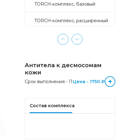
TORCH-комплекс, базовый
TORCH-комплекс, расширенный
TORCH-комплекс, скрининг
Активное долголетие
Антитела к десмосомам
Аллергокомплекс «Пищевая
кожи
аллергия» IgE (ImmunoCAP)
+
Срок выполнения - 11
(Яичный белок f1, Молоко f2,
Цена - 1750 ₽
Треска f3, Пшеница f4, Арахис
f13, Соя f14, Фундук f17,
Креветка f24, Персик f95)
Состав комплекса
Аллергокомплекс «Прогноз
эффективности АСИТ
Букоцветные деревья» IgE
(ImmunoCAP) (Береза
аллергокомпонент, t215 rBet v1