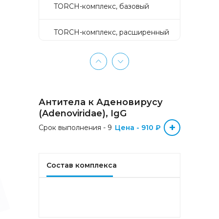
TORCH-комплекс, базовый
TORCH-комплекс, расширенный
TORCH-комплекс, скрининг
Активное долголетие
Антитела к Аденовирусу
Аллергокомплекс «Пищевая
(Adenoviridae), IgG
аллергия» IgE (ImmunoCAP)
+
Срок выполнения - 9
(Яичный белок f1, Молоко f2,
Цена - 910 ₽
Треска f3, Пшеница f4, Арахис
f13, Соя f14, Фундук f17,
Креветка f24, Персик f95)
Состав комплекса
Аллергокомплекс «Прогноз
эффективности АСИТ
Букоцветные деревья» IgE
(ImmunoCAP) (Береза
аллергокомпонент, t215 rBet v1