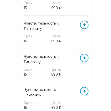
Срок
Цена
ГОРМОНЫ БИОЛОГИЧЕСКИХ
15
690 ₽
ЖИДКОСТЕЙ
Чувствительность к
+
ГОРМОНЫ КРОВИ
Тактивину
Срок
Цена
ГОРМОНЫ МОЧИ
15
690 ₽
ИММУНОГЕМАТОЛОГИЧЕСКИЕ
ИССЛЕДОВАНИЯ
Чувствительность к
+
Тимогену
ИММУНОЛОГИЧЕСКИЕ
Срок
Цена
ИССЛЕДОВАНИЯ
15
690 ₽
КОАГУЛОЛОГИЧЕСКИЕ
Чувствительность к
ИССЛЕДОВАНИЯ
+
Панавиру
Срок
Цена
КОМПЛЕКСНЫЕ АНАЛИЗЫ
15
690 ₽