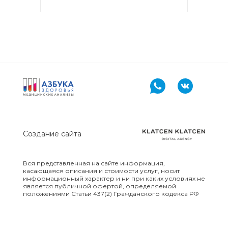
ХИМИКО-
ТОКСИКОЛОГИЧЕСКИЕ
ИССЛЕДОВАНИЯ
(ЛЕКАРСТВЕННЫЙ
МОНИТОРИНГ)
ХИМИКО-
ТОКСИКОЛОГИЧЕСКИЕ
ИССЛЕДОВАНИЯ
(МЕТАБОЛИТЫ И ИХ
ПРОИЗВОДНЫЕ)
Создание сайта
ХИМИКО-
ТОКСИКОЛОГИЧЕСКИЕ
ИССЛЕДОВАНИЯ (МОЧА)
Вся представленная на сайте информация,
касающаяся описания и стоимости услуг, носит
информационный характер и ни при каких условиях не
является публичной офертой, определяемой
ХИМИКО-
положениями Статьи 437(2) Гражданского кодекса РФ
ТОКСИКОЛОГИЧЕСКИЕ
ИССЛЕДОВАНИЯ
(ОКСИДАТИВНЫЙ СТРЕСС)