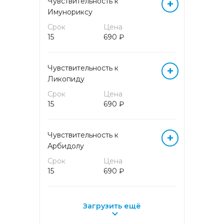
Чувствительность к
+
СЕРОЛОГИЧЕСКИЕ МАРКЕРЫ
Имунориксу
ИНФЕКЦИОННЫХ
ЗАБОЛЕВАНИЙ
Срок
Цена
15
690 ₽
УСЛУГИ
Чувствительность к
+
Ликопиду
ХИМИКО-
МИКРОСКОПИЧЕСКИЕ
Срок
Цена
ИССЛЕДОВАНИЯ
15
690 ₽
ХИМИКО-
ТОКСИКОЛОГИЧЕСКИЕ
Чувствительность к
+
ИССЛЕДОВАНИЯ
Арбидолу
(АМИНОКИСЛОТЫ И
АЦИЛКАРНИТИНЫ)
Срок
Цена
15
690 ₽
ХИМИКО-
ТОКСИКОЛОГИЧЕСКИЕ
ИССЛЕДОВАНИЯ (ВИТАМИНЫ
Загрузить ещё
И ЖИРНЫЕ КИСЛОТЫ)