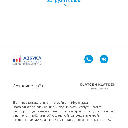
Загрузить ещё
ХИМИКО-
ТОКСИКОЛОГИЧЕСКИЕ
ИССЛЕДОВАНИЯ
(ЛЕКАРСТВЕННЫЙ
МОНИТОРИНГ)
ХИМИКО-
ТОКСИКОЛОГИЧЕСКИЕ
ИССЛЕДОВАНИЯ
(МЕТАБОЛИТЫ И ИХ
ПРОИЗВОДНЫЕ)
ХИМИКО-
ТОКСИКОЛОГИЧЕСКИЕ
Создание сайта
ИССЛЕДОВАНИЯ (МОЧА)
Вся представленная на сайте информация,
ХИМИКО-
касающаяся описания и стоимости услуг, носит
ТОКСИКОЛОГИЧЕСКИЕ
информационный характер и ни при каких условиях не
является публичной офертой, определяемой
ИССЛЕДОВАНИЯ
положениями Статьи 437(2) Гражданского кодекса РФ
(ОКСИДАТИВНЫЙ СТРЕСС)