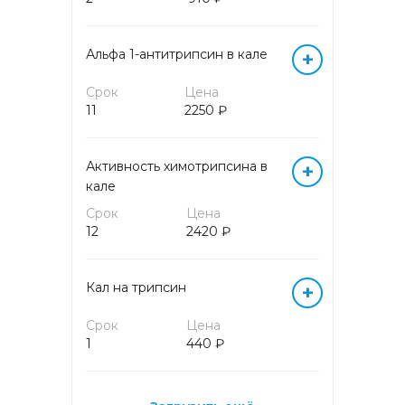
СЕРОЛОГИЧЕСКИЕ МАРКЕРЫ
ИНФЕКЦИОННЫХ
ЗАБОЛЕВАНИЙ
Альфа 1-антитрипсин в кале
+
Срок
Цена
УСЛУГИ
11
2250 ₽
ХИМИКО-
МИКРОСКОПИЧЕСКИЕ
Активность химотрипсина в
+
ИССЛЕДОВАНИЯ
кале
Срок
Цена
ХИМИКО-
12
2420 ₽
ТОКСИКОЛОГИЧЕСКИЕ
ИССЛЕДОВАНИЯ
(АМИНОКИСЛОТЫ И
Кал на трипсин
+
АЦИЛКАРНИТИНЫ)
Срок
Цена
ХИМИКО-
1
440 ₽
ТОКСИКОЛОГИЧЕСКИЕ
ИССЛЕДОВАНИЯ (ВИТАМИНЫ
И ЖИРНЫЕ КИСЛОТЫ)