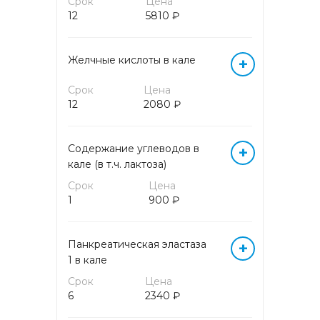
Срок
Цена
12
5810 ₽
ГОРМОНЫ БИОЛОГИЧЕСКИХ
ЖИДКОСТЕЙ
Желчные кислоты в кале
+
ГОРМОНЫ КРОВИ
Срок
Цена
12
2080 ₽
ГОРМОНЫ МОЧИ
ИММУНОГЕМАТОЛОГИЧЕСКИЕ
Содержание углеводов в
+
ИССЛЕДОВАНИЯ
кале (в т.ч. лактоза)
Срок
Цена
ИММУНОЛОГИЧЕСКИЕ
1
900 ₽
ИССЛЕДОВАНИЯ
Панкреатическая эластаза
+
КОАГУЛОЛОГИЧЕСКИЕ
ИССЛЕДОВАНИЯ
1 в кале
Срок
Цена
6
2340 ₽
КОМПЛЕКСНЫЕ АНАЛИЗЫ