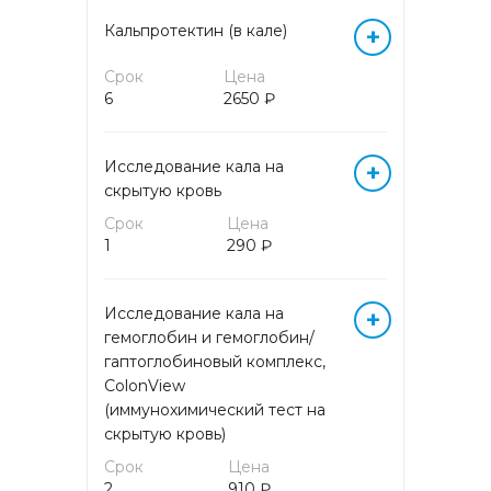
МИКРОБИОЛОГИЧЕСКИЕ
Кальпротектин (в кале)
+
ИССЛЕДОВАНИЯ
Срок
Цена
6
2650 ₽
МОЛЕКУЛЯРНО-
БИОЛОГИЧЕСКИЕ
ИССЛЕДОВАНИЯ
Исследование кала на
+
скрытую кровь
МОЛЕКУЛЯРНО-
ГЕНЕТИЧЕСКИЕ
Срок
Цена
ИССЛЕДОВАНИЯ
1
290 ₽
ОНКОМАРКЕРЫ
Исследование кала на
+
гемоглобин и гемоглобин/
ПАТОМОРФОЛОГИЧЕСКИЕ
гаптоглобиновый комплекс,
ИССЛЕДОВАНИЯ
ColonView
(иммунохимический тест на
ПРОГРАММЫ
скрытую кровь)
ПРЕНАТАЛЬНОГО СКРИНИНГА
Срок
Цена
2
910 ₽