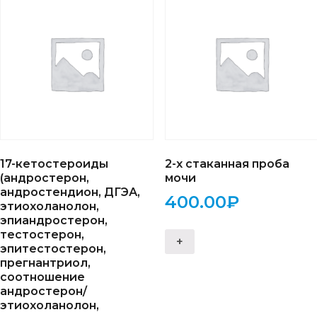
17-кетостероиды
2-х стаканная проба
(андростерон,
мочи
андростендион, ДГЭА,
400.00
₽
этиохоланолон,
эпиандростерон,
тестостерон,
+
эпитестостерон,
прегнантриол,
соотношение
андростерон/
этиохоланолон,