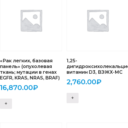
«Рак легких, базовая
1,25-
панель» (опухолевая
дигидроксихолекальц
ткань; мутации в генах
витамин D3, ВЭЖХ-МС
EGFR, KRAS, NRAS, BRAF)
2,760.00
₽
16,870.00
₽
+
+