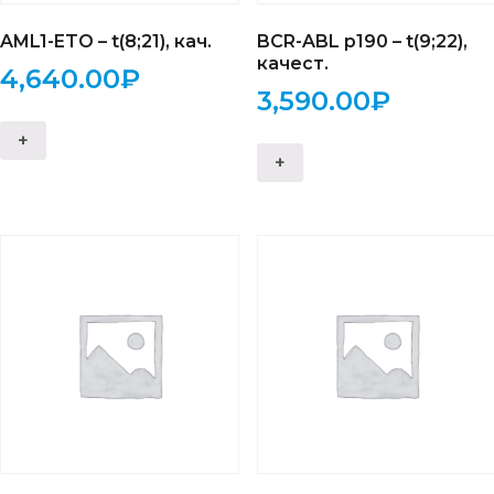
AML1-ETO – t(8;21), кач.
BCR-ABL p190 – t(9;22),
качест.
4,640.00
₽
3,590.00
₽
+
+