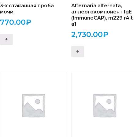
3-х стаканная проба
Alternaria alternata,
мочи
аллергокомпонент IgE
(ImmunoCAP), m229 rAlt
770.00
₽
a1
2,730.00
₽
+
+