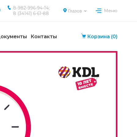
8-982-996-94-14;
Меню
Глазов
8 (34141) 6-61-88
окументы
Контакты
Корзина
(0)